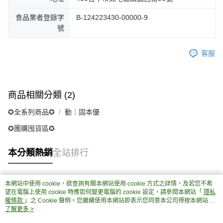
食品業者登錄字
B-124223430-00000-9
號
客服
商品相關分類 (2)
✪全系列商品✪
動｜固本優
✪團購囤貨區✪
本分類熱銷
全站排行
本網站中使用 cookie，欲查詢有關本網站使用 cookie 方式之詳情，及若您不希
熱門標籤
望在電腦上使用 cookie 時應如何變更電腦的 cookie 設定，請參閱本網站「
隱私
權條款
」之 Cookie 聲明。您繼續使用本網站即表示您同意本公司得按本網站使
用條款之 Cookie 聲明使用 cookie。
了解更多 >