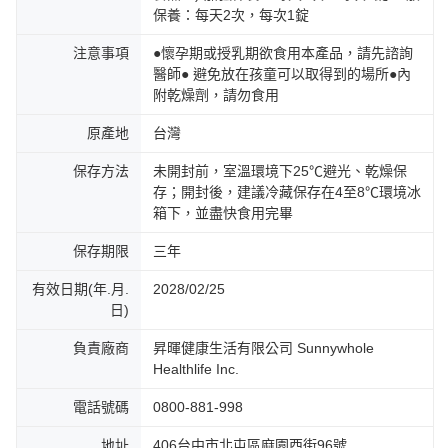
保養：每天2次，每次1錠
注意事項
●懷孕期或授乳期欲食用本產品，請先諮詢
醫師● 避免放在孩童可以取得到的場所●內
附乾燥劑，請勿食用
原產地
台灣
保存方法
未開封前，室溫環境下25℃避光、乾燥保
存；開封後，建議冷藏保存在4至8℃環境冰
箱下，並盡快食用完畢
保存期限
三年
有效日期(年.月.
2028/02/25
日)
負責廠商
昇暉健康生活有限公司 Sunnywhole
Healthlife Inc.
電話號碼
0800-881-998
地址
406台中市北屯區麻園西街96號