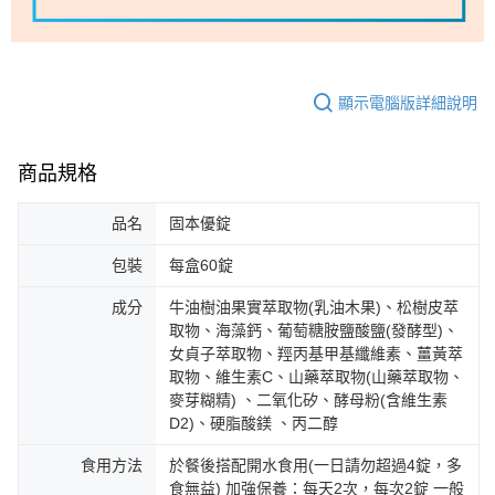
顯示電腦版詳細說明
商品規格
品名
固本優錠
包裝
每盒60錠
成分
牛油樹油果實萃取物(乳油木果)、松樹皮萃
取物、海藻鈣、葡萄糖胺鹽酸鹽(發酵型)、
女貞子萃取物、羥丙基甲基纖維素、薑黃萃
取物、維生素C、山藥萃取物(山藥萃取物、
麥芽糊精) 、二氧化矽、酵母粉(含維生素
D2)、硬脂酸鎂 、丙二醇
食用方法
於餐後搭配開水食用(一日請勿超過4錠，多
食無益) 加強保養：每天2次，每次2錠 一般