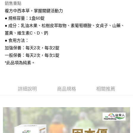
銷售重點
合作金庫商業銀行
第一商業銀行
超商取貨付款
複方中西本草，掌握關鍵活動力
華南商業銀行
彰化商業銀行
● 規格容量：1盒60錠
LINE Pay
上海商業儲蓄銀行
台北富邦商業銀行
國泰世華商業銀行
兆豐國際商業銀行
● 成分：乳油木果、松樹皮萃取物、素葡萄糖胺、女貞子、山藥、
Apple Pay
臺灣中小企業銀行
台中商業銀行
薑黃、維生素C、D、鈣
匯豐（台灣）商業銀行
華泰商業銀行
● 食用方法：
街口支付
聯邦商業銀行
遠東國際商業銀行
加強保養：每天2次，每次2錠
元大商業銀行
永豐商業銀行
悠遊付
一般保養：每天2次，每次1錠
玉山商業銀行
星展（台灣）商業銀行
*此品項為純素。
台新國際商業銀行
中國信託商業銀行
Google Pay
台灣樂天信用卡公司
運送方式
全家取貨付款
詳細說明
商品規格
相關推薦
每筆NT$60，滿NT$600(含以上)免運費
萊爾富取貨付款
每筆NT$350，滿NT$9,999(含以上)免運費
7-11取貨付款