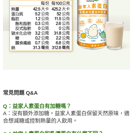
常見問題 Q&A
Q：益家人素蛋白有加糖嗎？
A：沒有額外添加糖
。
益家人素蛋白
保留天然原味，適
合想減糖或控制熱量的人飲用。