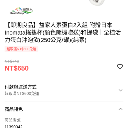
【即期良品】益家人素蛋白2入組 附贈日本
Inomata搖搖杯(顏色隨機贈送)和提袋｜全植活
力蛋白沖泡飲(250公克/罐)(純素)
超取滿NT$600免運
NT$740
NT$650
付款與運送方式
超取滿NT$600免運
付款方式
商品特色
信用卡一次付款
商品編號
信用卡分期付款
11390042