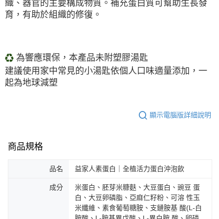
織、器官的主要構成物質。補充蛋白質可幫助生長發
育，有助於組織的修復。
為響應環保，本產品未附塑膠湯匙
♻
建議使用家中常見的小湯匙依個人口味適量添加，
一
起為地球減塑
顯示電腦版詳細說明
商品規格
品名
益家人素蛋白｜全植活力蛋白沖泡飲
成分
米蛋白、胚芽米糠麩、大豆蛋白、豌豆 蛋
白、大豆卵磷脂、亞麻仁籽粉、可溶 性玉
米纖維、素食葡萄糖胺、支鏈胺基 酸(L-白
胺酸、L-胺基異戊酸、L-異白胺 酸、卵磷