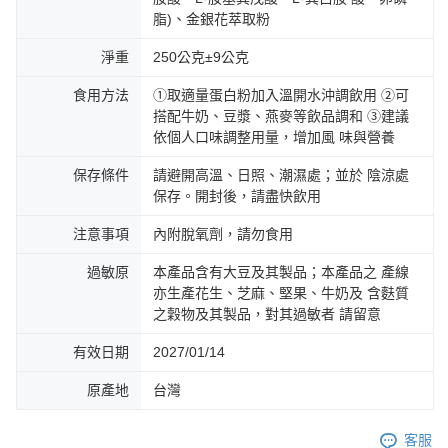
脂)、金銀花萃取粉
淨重
250公克±9公克
食用方法
①取適量蛋白粉加入溫開水沖調飲用 ②可
搭配牛奶、豆漿、燕麥等飲品調和 ③建議
依個人口味調整用量，增加風 味與營養
保存條件
請避開高溫、日照、潮濕處；並於 陰涼處
保存。開封後，請盡快飲用
注意事項
內附脫氧劑，請勿食用
過敏原
本產品含有大豆及其製品；本產品之 產線
亦生產花生、芝麻、堅果、牛奶及 含麩質
之穀物及其製品，對其過敏者 請留意
有效日期
2027/01/14
原產地
台灣
客服