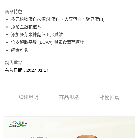
3 期 0 利率 每期
NT$216
21家銀行
商品特色
合作金庫商業銀行
第一商業銀行
超商取貨付款
多元植物蛋白來源(米蛋白、大豆蛋白、豌豆蛋白)
華南商業銀行
彰化商業銀行
添加金銀花植萃
LINE Pay
上海商業儲蓄銀行
台北富邦商業銀行
國泰世華商業銀行
兆豐國際商業銀行
添加胚芽米糠麩與玉米纖維
Apple Pay
臺灣中小企業銀行
台中商業銀行
含支鏈胺基酸 (BCAA) 與素食葡萄糖胺
匯豐（台灣）商業銀行
華泰商業銀行
純素可食
街口支付
聯邦商業銀行
遠東國際商業銀行
元大商業銀行
永豐商業銀行
悠遊付
銷售重點
玉山商業銀行
星展（台灣）商業銀行
有效日期：2027.01.14
台新國際商業銀行
中國信託商業銀行
Google Pay
台灣樂天信用卡公司
ATM付款
詳細說明
商品規格
相關推薦
運送方式
全家取貨付款
每筆NT$60，滿NT$600(含以上)免運費
付款後全家取貨